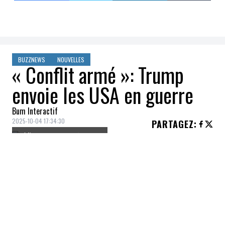
BUZZNEWS
NOUVELLES
« Conflit armé »: Trump
envoie les USA en guerre
Bum Interactif
2025-10-04 17:34:30
PARTAGEZ
:
Crédit: Getty Images/XSecWar
Après une série de frappes sur des bateaux
soupçonnés de transporter de la drogue
pour les cartels à destination des États-
Unis, le Pentagone a informé le Congrès que
l'administration Trump considère