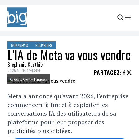
Skip to content
BUZZNEWS
NOUVELLES
L’IA de Meta va vous vendre
Stephanie Gauthier
2025-10-04 17:43:04
PARTAGEZ
:
Crédit: Getty Images
Meta a annoncé qu'avant 2026, l'entreprise
commencera à lire et à exploiter les
conversations IA des utilisateurs de sa
plateforme pour leur proposer des
publicités plus ciblées.