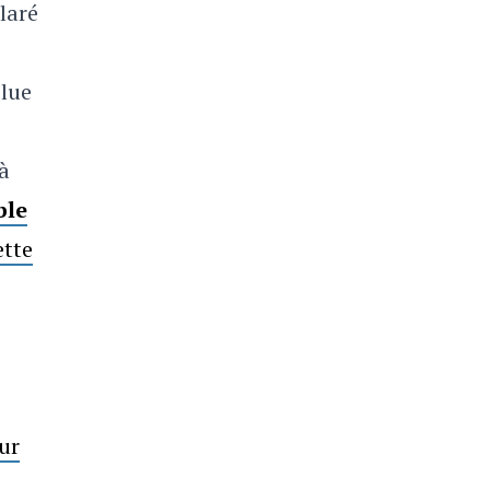
laré
olue
à
ble
tte
sur