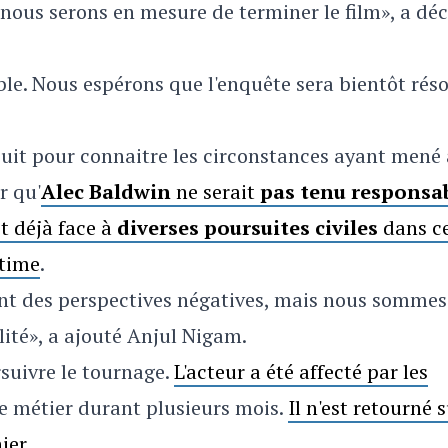
nous serons en mesure de terminer le film», a déc
le. Nous espérons que l'enquête sera bientôt rés
suit pour connaitre les circonstances ayant mené 
r qu'
Alec Baldwin
ne serait
pas tenu responsa
it déjà face à
diverses poursuites civiles
dans ce
ctime
.
ont des perspectives négatives, mais nous sommes
lité», a ajouté
Anjul Nigam.
uivre le tournage.
L'acteur a été affecté par les
le métier durant plusieurs mois.
Il n'est retourné 
ier
.