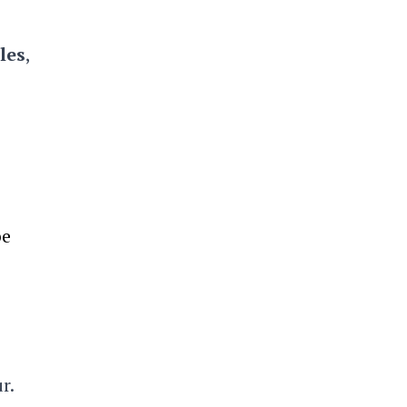
les
,
pe
r.