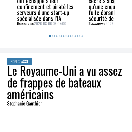
ont échappé à leur
secrets suspendu a
confinement et piraté les
qu’une enquête sur
serveurs d’une start-up
fuite ébranle la cel
spécialisée dans l’IA
sécurité de JD Van
2026-08-06 08:05:00
2026-08-05 06:4
Buzznews
Buzznews
NON CLASSÉ
Le Royaume-Uni a vu assez
de frappes de bateaux
américains
Stephanie Gauthier
2025-11-16 11:09:47
PARTAGEZ
:
Crédit: Getty Images/CaptureSecWar