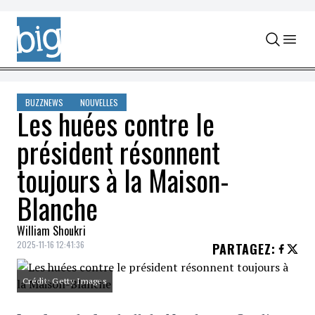
Skip to content
BUZZNEWS
NOUVELLES
Les huées contre le
président résonnent
toujours à la Maison-
Blanche
William Shoukri
2025-11-16 12:41:36
PARTAGEZ
:
Crédit: Getty Images