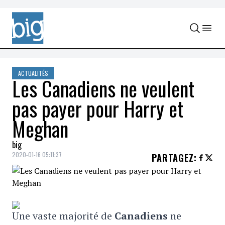
Skip to content
ACTUALITÉS
Les Canadiens ne veulent
pas payer pour Harry et
Meghan
big
2020-01-16 05:11:37
PARTAGEZ
:
Une vaste majorité de
Canadiens
ne