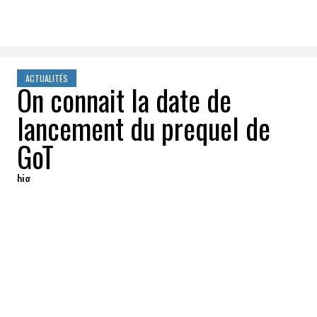
ACTUALITÉS
On connait la date de
lancement du prequel de
GoT
big
2020-01-16 04:00:10
PARTAGEZ
:
Le diffuseur
HBO
vient d'annoncer que le
prequel de la fort populaire série
Game of
Thrones
(GoT) amorcera sa carrière sur les
écrans en
2022
.