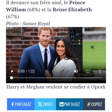
Il devance son frère ainé, le
P
rince
William
(68%) et la
R
eine Elizabeth
(67%)
Photo : Sussex Royal
Harry et Meghan veulent se confier à Oprah
PARTAGEZ
TWEET
PARTAGEZ
COPIEZ