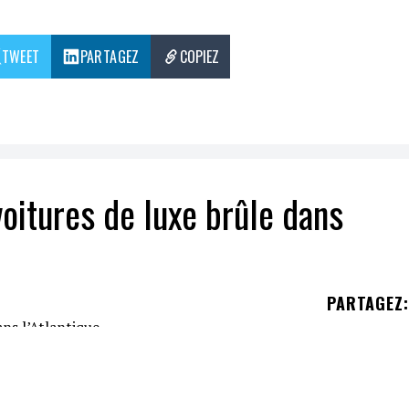
TWEET
PARTAGEZ
COPIEZ
oitures de luxe brûle dans
PARTAGEZ
:
 s'estomper. Le transporteur géant
Felicity Ace
, a
kswagen AG
, est en flamme au large des
Açores
,