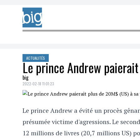
Skip to content
ACTUALITÉS
Le prince Andrew paierait
big
2022-02-18 11:01:23
Le prince Andrew a évité un procès gênan
présumée victime d'agressions. Le second f
12 millions de livres (20,7 millions US) po