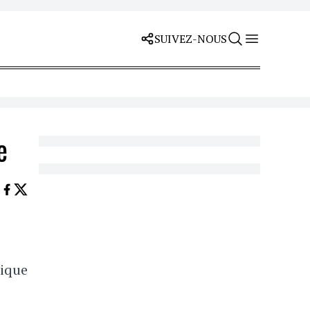
SUIVEZ-NOUS
e
nique