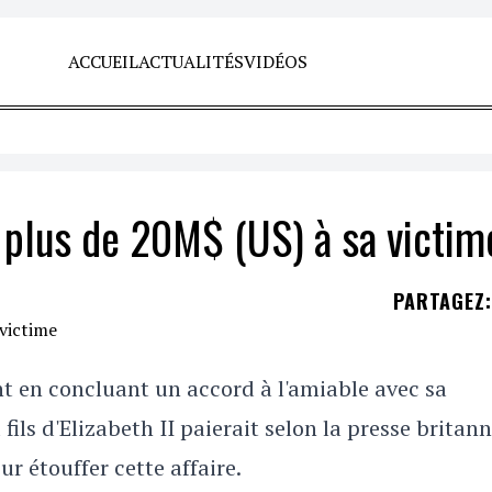
ACCUEIL
ACTUALITÉS
VIDÉOS
 plus de 20M$ (US) à sa victim
PARTAGEZ
:
t en concluant un accord à l'amiable avec sa
ils d'Elizabeth II paierait selon la presse britan
ur étouffer cette affaire.