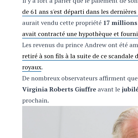
Il y a fort à parier que le paiement de s
de 61 ans s'est départi dans les dernières
aurait vendu cette propriété
17 millions
avait contracté une hypothèque et fourni 
Les revenus du prince Andrew ont été am
retiré à son fils à la suite de ce scandale
royaux
.
De nombreux observateurs affirment que l
Virginia Roberts Giuffre
avant le
jubil
prochain.