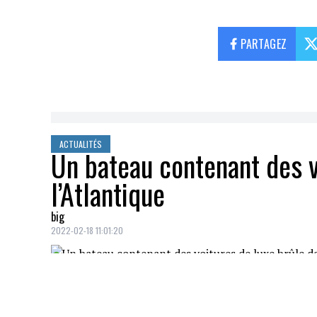
PARTAGEZ
ACTUALITÉS
Un bateau contenant des v
l’Atlantique
big
2022-02-18 11:01:20
La pénurie de voitures n'est pas prête de
son bord
3965 véhicules
du groupe
Vol