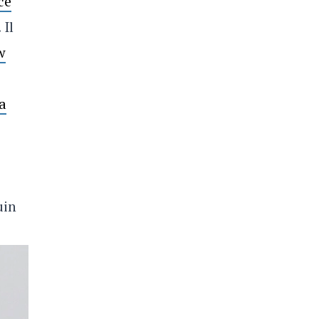
ce
. Il
w
 a
uin