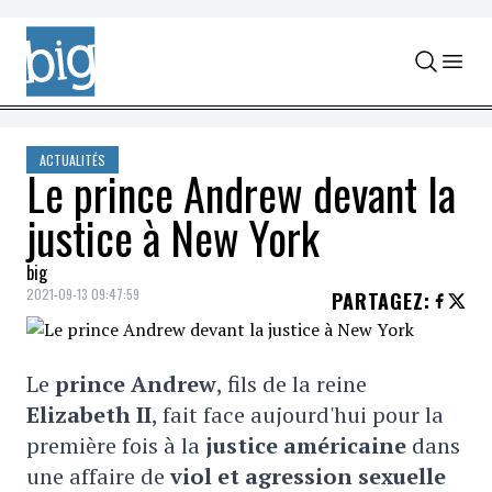
Skip to content
ACTUALITÉS
Le prince Andrew devant la
justice à New York
big
2021-09-13 09:47:59
PARTAGEZ
:
Le
prince Andrew
, fils de la reine
Elizabeth II
, fait face aujourd'hui pour la
première fois à la
justice américaine
dans
une affaire de
viol et agression sexuelle