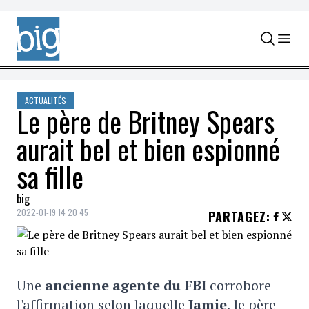
Skip to content
ACTUALITÉS
Le père de Britney Spears
aurait bel et bien espionné
sa fille
big
2022-01-19 14:20:45
PARTAGEZ
:
Une
ancienne agente du FBI
corrobore
l'affirmation selon laquelle
Jamie
, le père