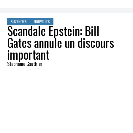
BUZZNEWS
NOUVELLES
Scandale Epstein: Bill
Gates annule un discours
important
Stephanie Gauthier
2026-02-23 09:08:03
PARTAGEZ
:
Crédit: Getty Images
Bill Gates a annulé son discours prévu lors
du sommet India AI Impact Summit à New
Delhi, alors que les retombées de la
publication de millions de documents liés à