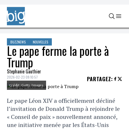
Skip to content
BUZZNEWS
NOUVELLES
Le pape ferme la porte à
Trump
Stephanie Gauthier
2026-02-23 09:10:57
PARTAGEZ
:
Crédit: Getty Images
Le pape Léon XIV a officiellement décliné
l’invitation de Donald Trump à rejoindre le
« Conseil de paix » nouvellement annoncé,
une initiative menée par les États-Unis