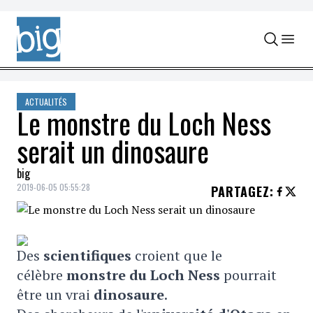
Skip to content
ACTUALITÉS
Le monstre du Loch Ness
serait un dinosaure
big
2019-06-05 05:55:28
PARTAGEZ
:
Des
scientifiques
croient que le
célèbre
monstre du Loch Ness
pourrait
être un vrai
dinosaure
.