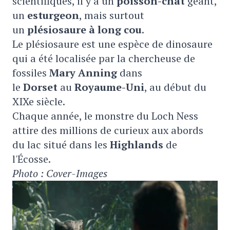
scientifiques, il y a un
poisson-chat
géant,
un
esturgeon
, mais surtout
un
plésiosaure à long cou
.
Le plésiosaure est une espèce de dinosaure
qui a été localisée par la chercheuse de
fossiles
Mary Anning
dans
le
Dorset
au
Royaume-Uni
, au début du
XIXe siècle.
Chaque année, le monstre du Loch Ness
attire des millions de curieux aux abords
du lac situé dans les
Highlands
de
l'Écosse.
Photo : Cover-Images