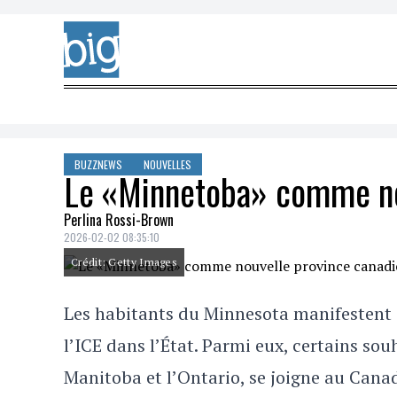
Skip to content
BUZZNEWS
NOUVELLES
Le «Minnetoba» comme no
Perlina Rossi-Brown
2026-02-02 08:35:10
Crédit: Getty Images
Les habitants du Minnesota manifestent 
l’ICE dans l’État. Parmi eux, certains sou
Manitoba et l’Ontario, se joigne au Cana