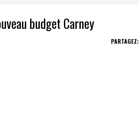
nouveau budget Carney
PARTAGEZ
:
oncé une modification du Programme fédéral de
nce une augmentation des frais de santé pour le
ncé que les bénéficiaires du PFSI devront désor
s sur ordonnance et un tiers de tous les autres f
breux citoyens qui bénéficient du PFSI quant à
s. Les changements comprennent une quote-part d