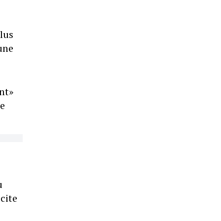
lus
une
nt»
le
u
cite