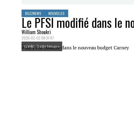
BUZZNEWS
NOUVELLES
Le PFSI modifié dans le 
William Shoukri
2026-02-02 08:31:47
Crédit: Getty Images
Le gouvernement fédéral canadien a ann
santé intérimaire qui aura pour conséque
citoyens vulnérables.
Le gouvernement fédéral canadien a anno
payer une quote-part pour les médicament
de santé. Ce changement inquiète de nom
l'évolution de leurs dépenses mensuelle