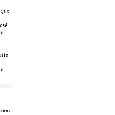
 que
posé
re-
ette
ne
exion