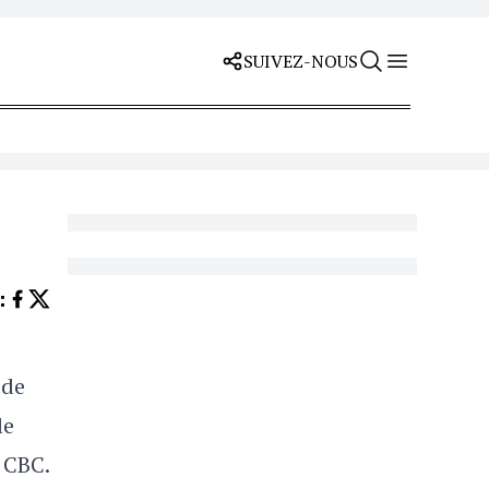
SUIVEZ-NOUS
Z
:
 de
le
 CBC.