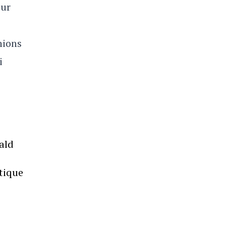
eur
nions
i
ald
tique