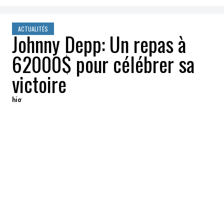
ACTUALITÉS
Johnny Depp: Un repas à
62000$ pour célébrer sa
victoire
big
2022-06-06 14:19:24
PARTAGEZ
:
Johnny Depp
a célébré sa
victoire
en
diffamation
contre son ex-femme
Amber
Heard
lors d'un
repas arrosé
dans un
restaurant qui lui a coûté
62 000$
à
Birmingham, en Angleterre.