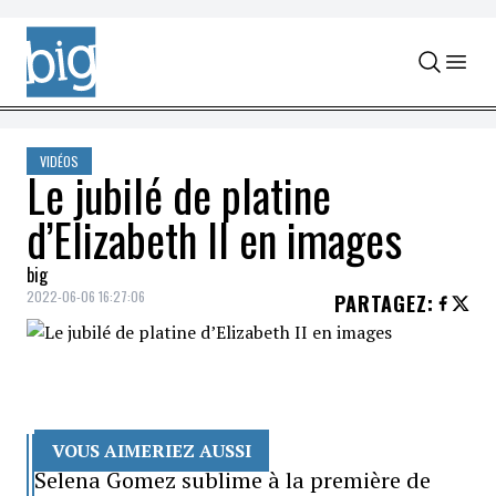
Skip to content
VIDÉOS
Le jubilé de platine
d’Elizabeth II en images
big
2022-06-06 16:27:06
PARTAGEZ
:
VOUS AIMERIEZ AUSSI
Selena Gomez sublime à la première de