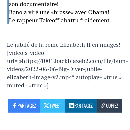
son documentaire!
Bono a viré une «brosse» avec Obama!
Le rappeur Takeoff abattu froidement
Le jubilé de la reine Elizabeth II en images!
[videojs_video
url= »https://f001.backblazeb2.com/file/bum-
videos/2022-06-06-Big-Diver-Jubile-
elizabeth-image-v2.mp4″ autoplay= »true »
muted= »true »]
PARTAGEZ
TWEET
PARTAGEZ
COPIEZ