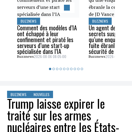
BUZZNEWS
BUZZNEWS
Comment des modèles d’IA
Un agent des servi
ont échappé à leur
secrets suspendu a
confinement et piraté les
qu’une enquête sur
serveurs d’une start-up
fuite ébranle la cel
spécialisée dans l’IA
sécurité de JD Van
2026-08-06 08:05:00
2026-08-05 06:4
Buzznews
Buzznews
BUZZNEWS
NOUVELLES
Trump laisse expirer le
traité sur les armes
nucléaires entre les États-