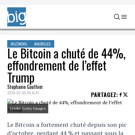
Skip to content
BUZZNEWS
NOUVELLES
Le Bitcoin a chuté de 44%,
effondrement de l’effet
Trump
Stephanie Gauthier
2026-02-09 09:16:47
PARTAGEZ
:
Crédit: Getty Images
Le Bitcoin a fortement chuté depuis son pic
d’octobre, perdant 44 % et passant sous la