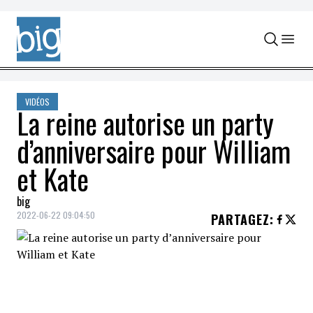
Skip to content
VIDÉOS
La reine autorise un party
d’anniversaire pour William
et Kate
big
2022-06-22 09:04:50
PARTAGEZ
: