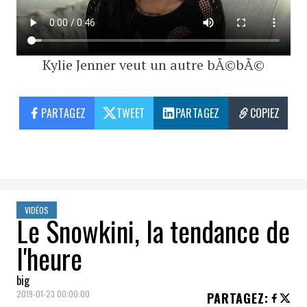
Kylie Jenner veut un autre bÃ©bÃ©
PARTAGEZ
TWEET
PARTAGEZ
COPIEZ
VIDÉOS
Le Snowkini, la tendance de
l'heure
big
2019-01-23 00:00:00
PARTAGEZ
: