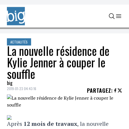
Skip to content
ACTUALITÉS
La nouvelle résidence de
Kylie Jenner à couper le
souffle
big
2019-01-23 04:43:16
PARTAGEZ
:
Après
12 mois de travaux
, la nouvelle