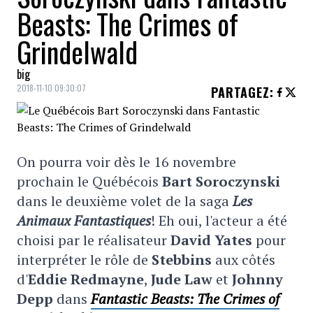
Beasts: The Crimes of
Grindelwald
big
2018-11-10 09:30:07
PARTAGEZ
:
On pourra voir dès le 16 novembre
prochain le Québécois
Bart Soroczynski
dans le deuxième volet de la saga
Les
Animaux Fantastiques
! Eh oui, l'acteur a été
choisi par le réalisateur
David Yates
pour
interpréter le rôle de
Stebbins
aux côtés
d'
Eddie Redmayne
,
Jude Law
et
Johnny
Depp
dans
Fantastic Beasts: The Crimes of