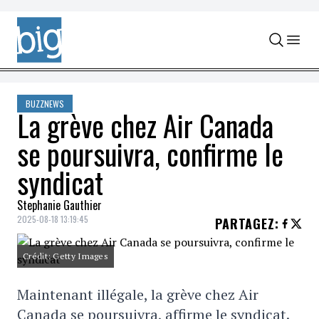
Skip to content
BUZZNEWS
La grève chez Air Canada
se poursuivra, confirme le
syndicat
Stephanie Gauthier
2025-08-18 13:19:45
PARTAGEZ
:
Crédit: Getty Images
Maintenant illégale, la grève chez Air
Canada se poursuivra, affirme le syndicat.