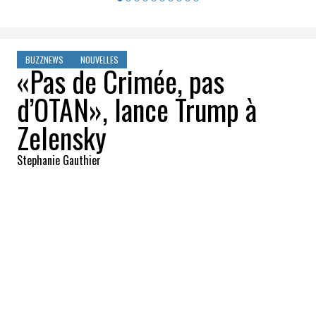
BUZZNEWS
NOUVELLES
«Pas de Crimée, pas
d’OTAN», lance Trump à
Zelensky
Stephanie Gauthier
2025-08-18 11:26:02
PARTAGEZ
:
Crédit: Getty Images
Trump veut forcer Zelensky à céder
officiellement la Crimée à Poutine et
bloquer l’adhésion de l’Ukraine à l’OTAN.