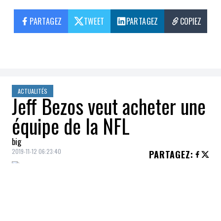
PARTAGEZ
TWEET
PARTAGEZ
COPIEZ
ACTUALITÉS
Jeff Bezos veut acheter une
équipe de la NFL
big
2019-11-12 06:23:40
PARTAGEZ
:
Le milliardaire
Jeff Bezos
souhaiterait
acheter une équipe de
football
de la
NFL
.