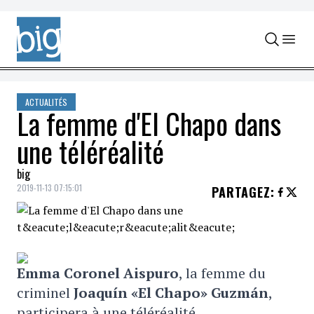
Skip to content
ACTUALITÉS
La femme d'El Chapo dans
une téléréalité
big
2019-11-13 07:15:01
PARTAGEZ
:
Emma Coronel Aispuro
, la femme du
criminel
Joaquín «El Chapo» Guzmán
,
participera à une téléréalité.