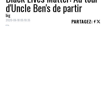
d'Uncle Ben's de partir
big
2020-06-18 05:10:35
PARTAGEZ
:
La marque de riz
Uncle Ben's
est, elle
aussi, écorchée par le mouvement
antiracisme
Black Lives Matter
.
Le propriétaire des riz Uncle Ben's, la
société
Mars
, prévoit changer «
l'identité
de la marque
» à la suite de
plaintes de
consommateurs
concernant son logo jugé
raciste.