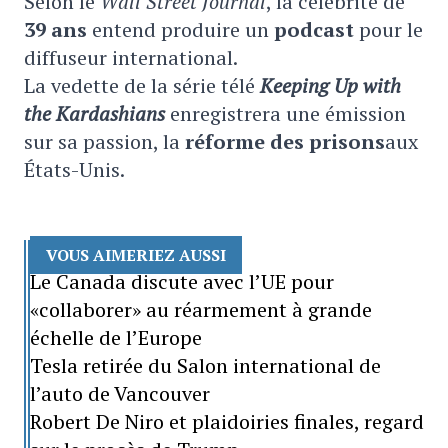
Selon le
Wall Street Journal
, la célébrité de
39 ans
entend produire un
podcast
pour le
diffuseur international.
La vedette de la série télé
Keeping Up with
the Kardashians
enregistrera une émission
sur sa passion, la
réforme des prisons
aux
États-Unis.
VOUS AIMERIEZ AUSSI
Le Canada discute avec l’UE pour
«collaborer» au réarmement à grande
échelle de l’Europe
Tesla retirée du Salon international de
l’auto de Vancouver
Robert De Niro et plaidoiries finales, regard