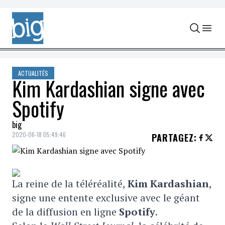
Skip to content
ACTUALITÉS
Kim Kardashian signe avec
Spotify
big
2020-06-18 05:49:46
PARTAGEZ
:
La reine de la téléréalité,
Kim Kardashian
,
signe une entente exclusive avec le géant
de la diffusion en ligne
Spotify
.