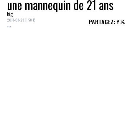
une mannequin de 21 ans
big
2018-08-29 11:58:15
PARTAGEZ
:
Vincent Cassel
, icône française du cinéma
devenue au fil du temps une véritable star
hollywoodienne, n'est plus un coeur à
prendre.
L'acteur de 51 ans s'est en effet uni pour la
vie avec une jeune mannequin de 21 ans,
soit
Tina Kunakey
, rapporte
People
.
VOUS AIMERIEZ AUSSI
Le Canada discute avec l’UE pour