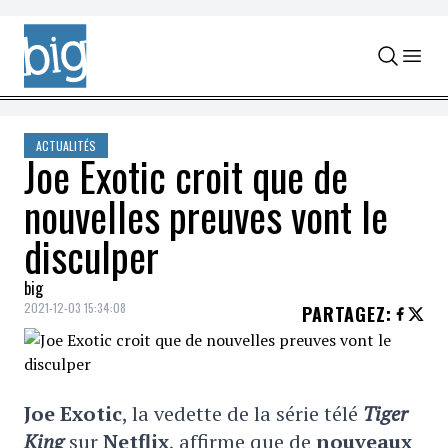
Skip to content
ACTUALITÉS
Joe Exotic croit que de
nouvelles preuves vont le
disculper
big
2021-12-03 15:34:08
PARTAGEZ
:
Joe Exotic
, la vedette de la série télé
Tiger
King
sur
Netflix
, affirme que de
nouveaux