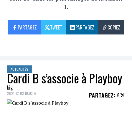
1.
PARTAGEZ
TWEET
PARTAGEZ
COPIEZ
ACTUALITÉS
Cardi B s’associe à Playboy
big
2021-12-03 10:03:19
PARTAGEZ
:
Cardi B
devient la toute
première
directrice de la création
en résidence