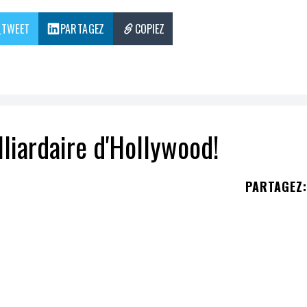
TWEET
PARTAGEZ
COPIEZ
lliardaire d'Hollywood!
PARTAGEZ
:
Perry
s'élève maintenant à plus d'
un milliard de
Cruise, Leonardo DiCaprio
ou
Brad Pitt
, Tyler