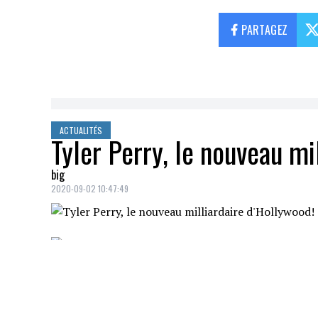
PARTAGEZ
ACTUALITÉS
Tyler Perry, le nouveau mi
big
2020-09-02 10:47:49
La fortune personnelle de l'acteur
Tyler 
dollars (US)
, selon
Forbes
.
Moins connu du grand public qu'un
Tom 