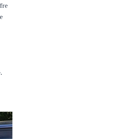
fre
le
.