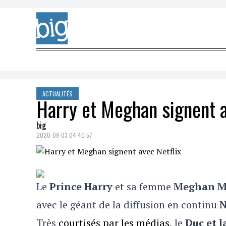
Skip to content
ACTUALITÉS
Harry et Meghan signent a
big
2020-09-03 04:40:57
Le
P
rince Harry
et sa femme
Meghan M
avec le géant de la diffusion en continu
N
Très
courtisés par les médias
, le
D
uc et 