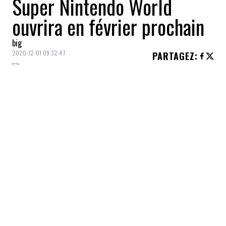
Super Nintendo World
ouvrira en février prochain
big
2020-12-01 09:32:47
PARTAGEZ
:
Attendu depuis longtemps par les fans, le
parc d'attractions
Super Nintendo World
amorcera ses activités au
Japon
au début
de l'année prochaine.
Malgré la
pandémie
, le parc consacré à
l'univers des consoles de jeux
Nintendo
ouvrira ses portes au sein du
Universal
Studios Japan
, avec
quelques mois de
retard
causé par l'éclosion du nouveau
coronavirus.