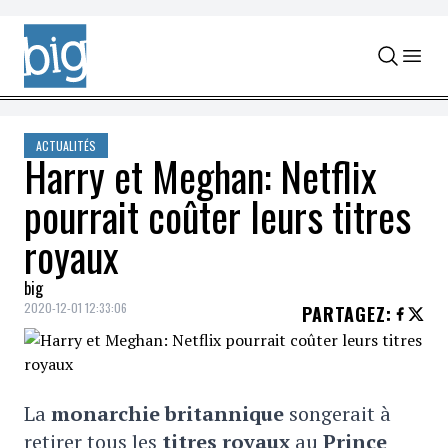
Skip to content
ACTUALITÉS
Harry et Meghan: Netflix
pourrait coûter leurs titres
royaux
big
2020-12-01 12:33:06
PARTAGEZ
:
La
monarchie britannique
songerait à
retirer tous les
titres royaux
au
Prince