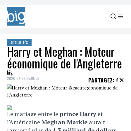
Skip to content
ACTUALITÉS
Harry et Meghan : Moteur
économique de l'Angleterre
big
2020-07-02 05:05:08
PARTAGEZ
:
Le mariage entre le
prince Harry
et
l'Américaine
Meghan Markle
aurait
rapporté plus de
1,3
milliard de dollars