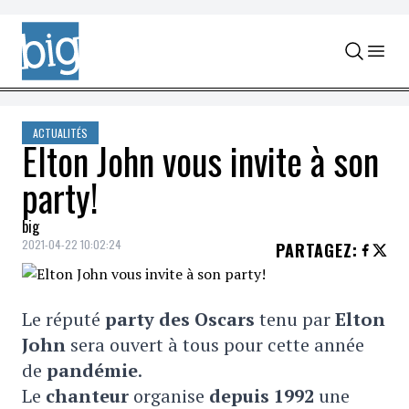
Skip to content
ACTUALITÉS
Elton John vous invite à son
party!
big
2021-04-22 10:02:24
PARTAGEZ
:
Le réputé
party des Oscars
tenu par
Elton
John
sera ouvert à tous pour cette année
de
pandémie
.
Le
chanteur
organise
depuis 1992
une