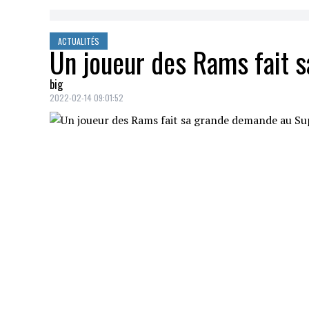
ACTUALITÉS
Un joueur des Rams fait 
big
2022-02-14 09:01:52
Après la victoire des siens au
Super Bowl
amie
Dani Johnson
sur le terrain qui a
Bengals de Cincinnati.
Les joueurs festoyaient encore sur le ter
ans
a mis un genou au sol, a tendu une b
m'épouser? »