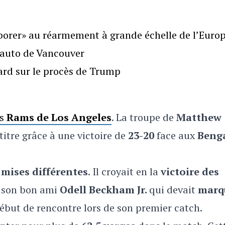
borer» au réarmement à grande échelle de l’Euro
l’auto de Vancouver
gard sur le procès de Trump
es
Rams de Los Angeles
. La troupe de
Matthew
titre grâce à une victoire de
23-20
face aux
Beng
 mises différentes
. Il croyait en la
victoire des
ur son bon ami
Odell Beckham Jr.
qui devait
marq
n début de rencontre lors de son premier catch.