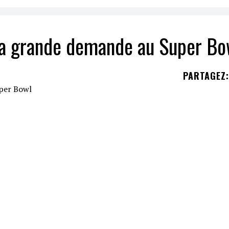
sa grande demande au Super Bo
PARTAGEZ
:
 LVI
,
Taylor Rapp
a demandé la main de sa peti
 vu les Rams de Los Angeles l'emporter
23-20
sur l
rain du
SoFi Stadium
lorsque le
maraudeur
de
2
ague et a demandé à sa petite amie «veux-tu