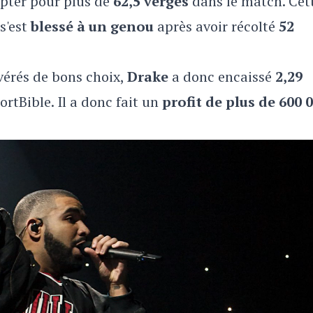
pter pour plus de
62,5 verges
dans le match. Cet
s'est
blessé à un genou
après avoir récolté
52
.
avérés de bons choix,
Drake
a donc encaissé
2,29
portBible. Il a donc fait un
profit de plus de 600 