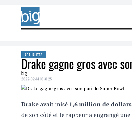
Skip to content
ACTUALITÉS
Drake gagne gros avec so
big
2022-02-14 10:31:25
Drake
avait misé
1,6 million de dollars
de son côté et le rappeur a engrangé un