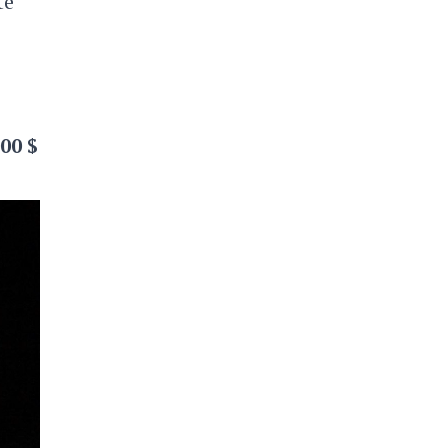
te
000 $