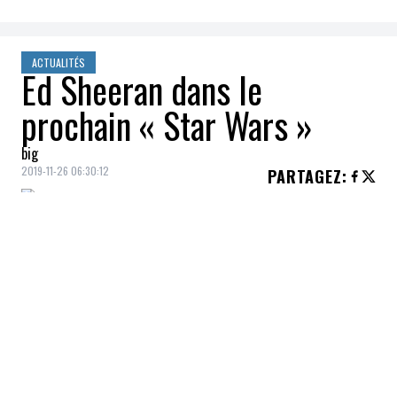
ACTUALITÉS
Ed Sheeran dans le
prochain « Star Wars »
big
2019-11-26 06:30:12
PARTAGEZ
:
Le chanteur
Ed Sheeran
jouera un
caméo
dans le prochain film de la série
Star Wars,
The Rise of Skywalker
.
Le Britannique de 28 ans réalise un autre
rêve en campant un personnage dans l'un
des films les plus attendus de l'année.