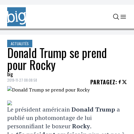
Skip to content
ACTUALITÉS
Donald Trump se prend
pour Rocky
big
2019-11-27 08:08:58
PARTAGEZ
:
Le président américain
Donald Trump
a
publié un photomontage de lui
personnifiant le boxeur
Rocky
.