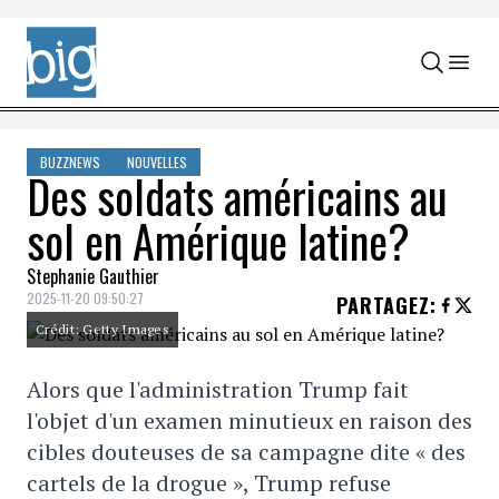
Skip to content
BUZZNEWS
NOUVELLES
Des soldats américains au
sol en Amérique latine?
Stephanie Gauthier
2025-11-20 09:50:27
PARTAGEZ
:
Crédit: Getty Images
Alors que l'administration Trump fait
l'objet d'un examen minutieux en raison des
cibles douteuses de sa campagne dite « des
cartels de la drogue », Trump refuse