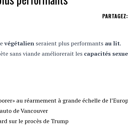
PARTAGEZ
:
re
végétalien
seraient plus performants
au lit
.
iète sans viande améliorerait les
capacités sexue
borer» au réarmement à grande échelle de l’Euro
l’auto de Vancouver
gard sur le procès de Trump