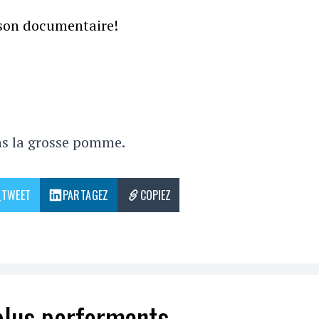
 son documentaire!
ns la grosse pomme.
TWEET
PARTAGEZ
COPIEZ
plus performants