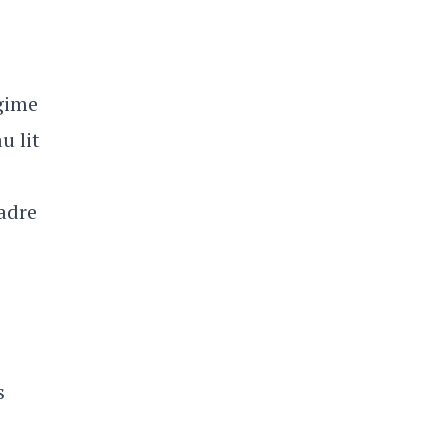
égime
u lit
adre
s