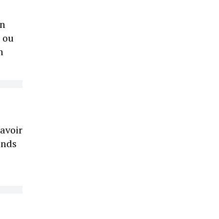
en
 ou
n
savoir
ands