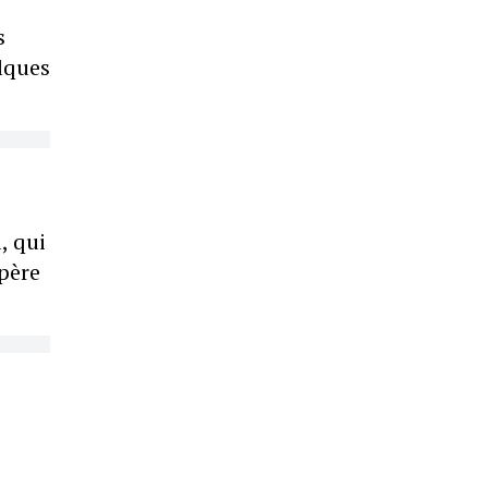
s
elques
, qui
opère
.