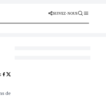
SUIVEZ-NOUS
Z
:
ns de