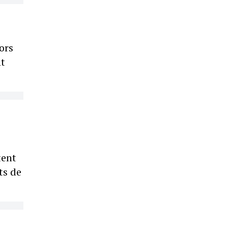
ors
nt
tent
ts de