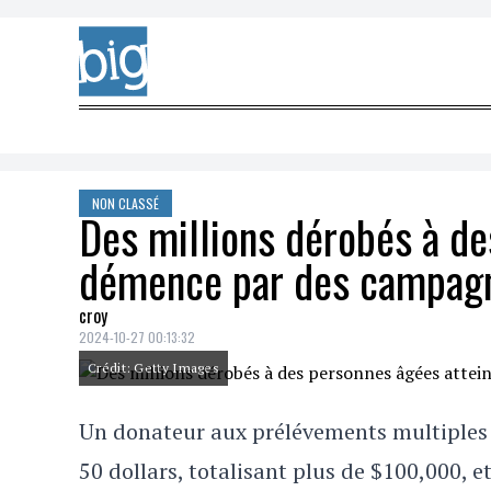
Skip to content
NON CLASSÉ
Des millions dérobés à de
démence par des campagn
croy
2024-10-27 00:13:32
Crédit: Getty Images
Un donateur aux prélévements multiples e
50 dollars, totalisant plus de $100,000, 