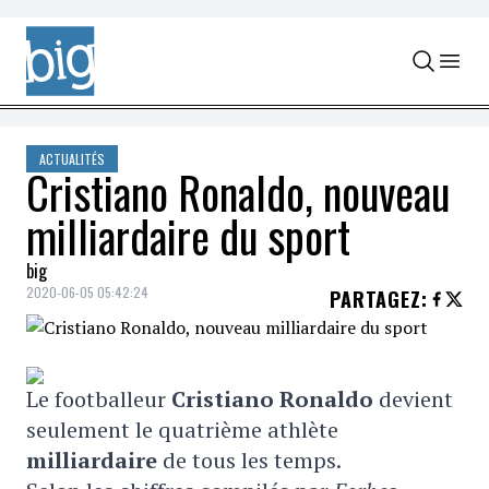
Skip to content
ACTUALITÉS
Cristiano Ronaldo, nouveau
milliardaire du sport
big
2020-06-05 05:42:24
PARTAGEZ
:
Le footballeur
Cristiano Ronaldo
devient
seulement le quatrième athlète
milliardaire
de tous les temps.