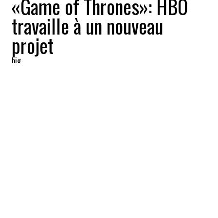
«Game of Thrones»: HBO
travaille à un nouveau
projet
big
2021-01-28 09:37:16
PARTAGEZ
:
La nouvelle chaîne
HBO Max
vient de
lancer un
nouveau projet
. Il s'agit d'un
dessin animé
basé sur la série télé
Game of
Thrones
.
Selon ce qu'a appris le
Hollywood Reporter
,
des
scénaristes
ont déjà été embauchés
afin de travailler à la
future histoire
de la
nouvelle production.