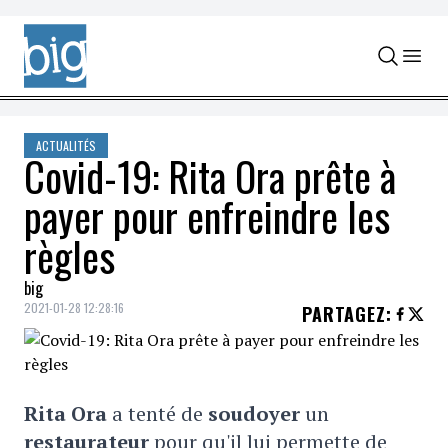
Skip to content
ACTUALITÉS
Covid-19: Rita Ora prête à
payer pour enfreindre les
règles
big
2021-01-28 12:28:16
PARTAGEZ
:
Rita Ora
a tenté de
soudoyer
un
restaurateur
pour qu'il lui permette de