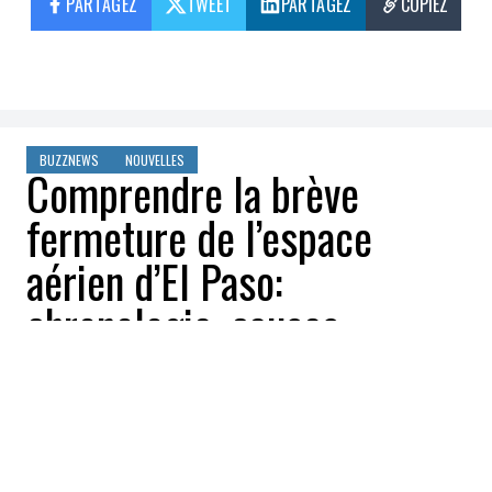
PARTAGEZ
TWEET
PARTAGEZ
COPIEZ
BUZZNEWS
NOUVELLES
Comprendre la brève
fermeture de l’espace
aérien d’El Paso:
chronologie, causes
possibles et impacts
locaux
Bum Interactif
2026-02-17 10:19:03
PARTAGEZ
: