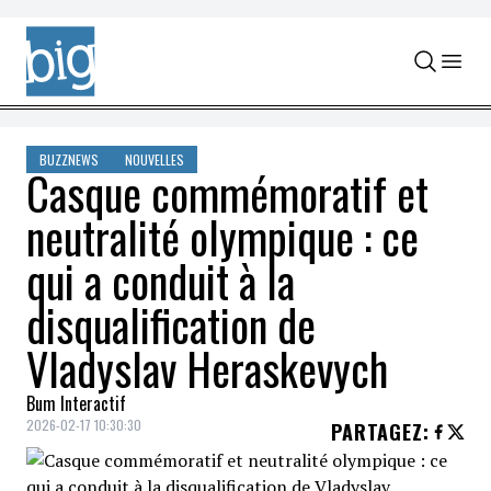
Skip to content
BUZZNEWS
NOUVELLES
Casque commémoratif et
neutralité olympique : ce
qui a conduit à la
disqualification de
Vladyslav Heraskevych
Bum Interactif
2026-02-17 10:30:30
PARTAGEZ
: