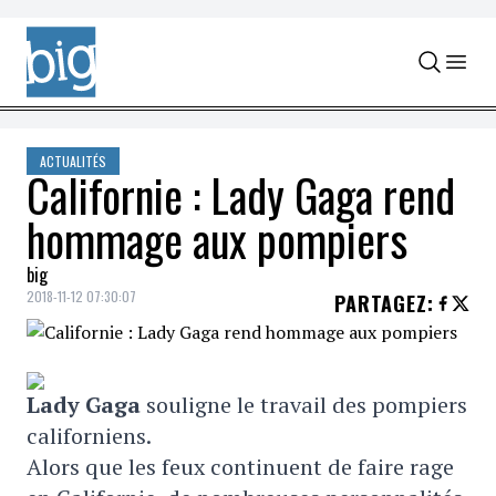
Skip to content
ACTUALITÉS
Californie : Lady Gaga rend
hommage aux pompiers
big
2018-11-12 07:30:07
PARTAGEZ
:
Lady Gaga
souligne le travail des pompiers
californiens.
Alors que les feux continuent de faire rage