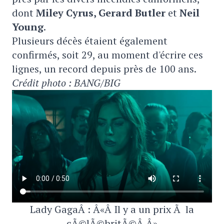
dont
Miley Cyrus, Gerard Butler
et
Neil
Young
.
Plusieurs décès étaient également
confirmés, soit 29, au moment d'écrire ces
lignes, un record depuis près de 100 ans.
Crédit photo : BANG/BIG
Lady GagaÂ : Â«Â Il y a un prix Ã la
cÃ©lÃ©britÃ©Â Â»