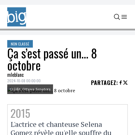
Skip to content
NON CLASSÉ
Ça s’est passé un… 8
octobre
mleblanc
2024-10-08 00:00:00
PARTAGEZ
:
Crédit: Ottawa Senators
2015
L'actrice et chanteuse Selena
Gomez révèle qu'elle souffre du