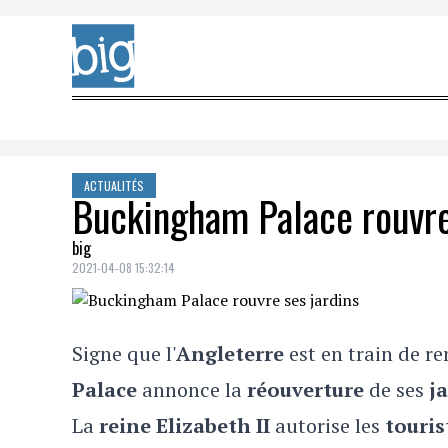
Skip to content
ACTUALITÉS
Buckingham Palace rouvre
big
2021-04-08 15:32:14
Signe que l'
Angleterre
est en train de re
Palace
annonce la
réouverture
de ses
j
La
reine Elizabeth II
autorise les
touris