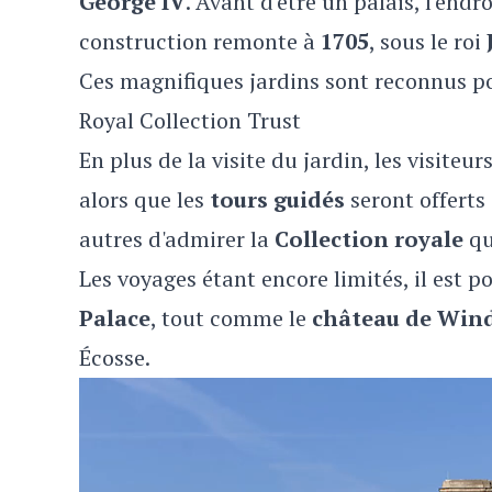
George IV
. Avant d'être un palais, l'end
construction remonte à
1705
, sous le roi
Ces magnifiques jardins sont reconnus po
Royal Collection Trust
En plus de la visite du jardin, les visit
alors que les
tours guidés
seront offerts
autres d'admirer la
Collection royale
qu
Les voyages étant encore limités, il est p
Palace
, tout comme le
château de Win
Écosse.