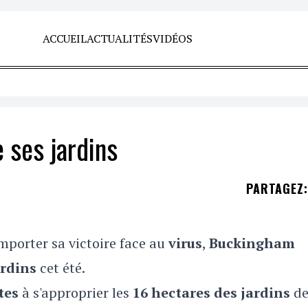
ACCUEIL
ACTUALITÉS
VIDÉOS
 ses jardins
PARTAGEZ
:
mporter sa victoire face au
virus
,
Buckingham
ardins
cet été.
tes
à s'approprier les
16 hectares des jardins
de