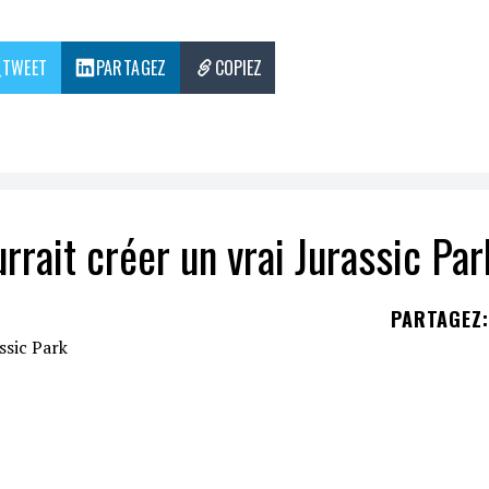
TWEET
PARTAGEZ
COPIEZ
rait créer un vrai Jurassic Par
PARTAGEZ
:
 Musk
possèderait la technologie pour créer une
dateur
et
associé
de la société
Max Hodak
sur