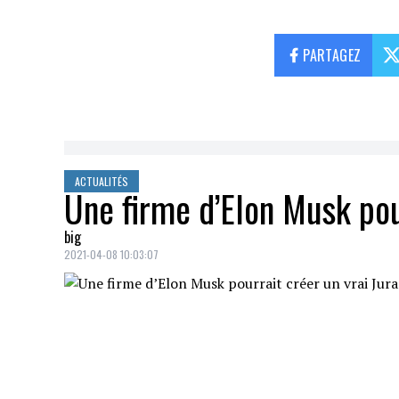
PARTAGEZ
ACTUALITÉS
Une firme d’Elon Musk pour
big
2021-04-08 10:03:07
La société
Neuralink
cofondée par
Elon
version réelle de
Jurassic Park
.
C'est du moins ce qu'a affirmé l'autre
fon