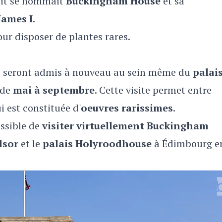
roit se nommait
Buckingham House
et sa
James I
.
ur disposer de plantes rares.
eurs seront admis à nouveau au sein même du
palai
 de
mai à septembre
. Cette visite permet entre
i est constituée d'
oeuvres rarissimes
.
ossible de
visiter virtuellement Buckingham
dsor
et le
palais Holyroodhouse
à Édimbourg e