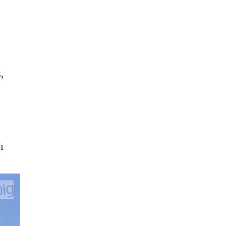
s
,
n