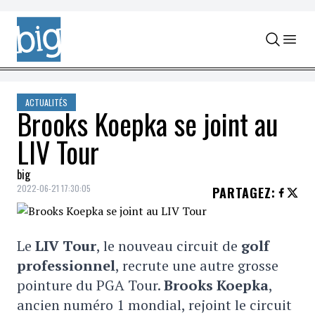
Skip to content
ACTUALITÉS
Brooks Koepka se joint au
LIV Tour
big
2022-06-21 17:30:05
PARTAGEZ
:
Le
LIV Tour
, le nouveau circuit de
golf
professionnel
, recrute une autre grosse
pointure du PGA Tour.
Brooks Koepka
,
ancien numéro 1 mondial, rejoint le circuit