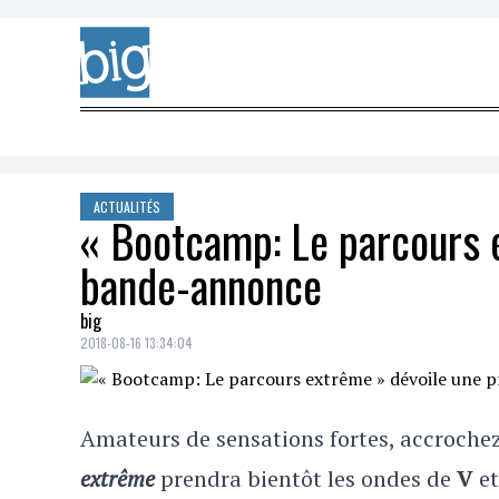
Skip to content
ACTUALITÉS
« Bootcamp: Le parcours 
bande-annonce
big
2018-08-16 13:34:04
Amateurs de sensations fortes, accroche
extrême
prendra bientôt les ondes de
V
et