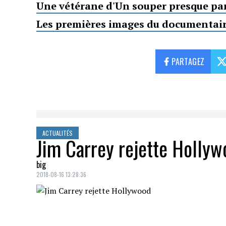
Une vétérane d'Un souper presque parf
Les premières images du documentair
PARTAGEZ
ACTUALITÉS
Jim Carrey rejette Hollyw
big
2018-08-16 13:28:36
Si
Jim Carrey
semble plus décalé et loin