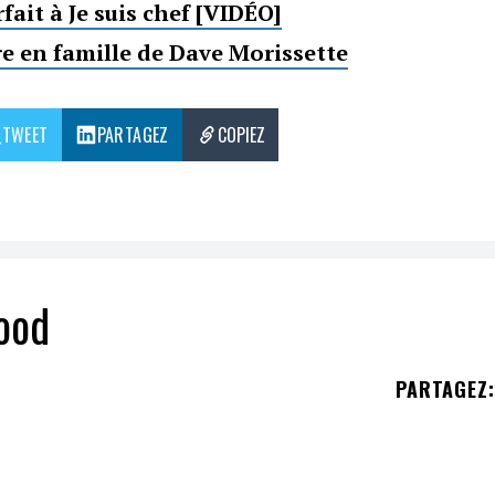
ait à Je suis chef [VIDÉO]
e en famille de Dave Morissette
TWEET
PARTAGEZ
COPIEZ
ood
PARTAGEZ
:
 des grands projets hollywoodiens depuis un certa