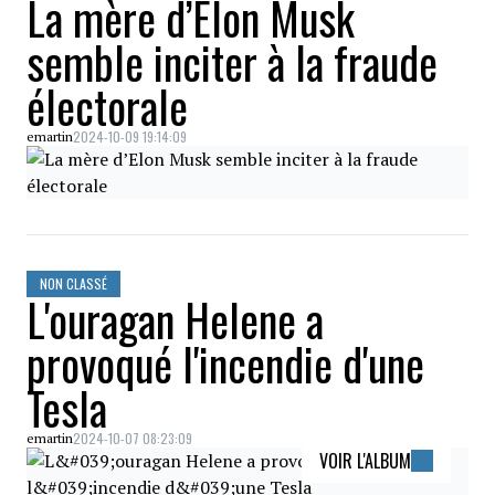
La mère d’Elon Musk
semble inciter à la fraude
électorale
2024-10-09 19:14:09
emartin
NON CLASSÉ
L'ouragan Helene a
provoqué l'incendie d'une
Tesla
2024-10-07 08:23:09
emartin
VOIR L'ALBUM