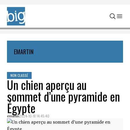
Skip to content
EMARTIN
NON CLASSÉ
Un chien aperçu au
sommet d’une pyramide en
Égypte
2024-10-18 14:45:40
emartin