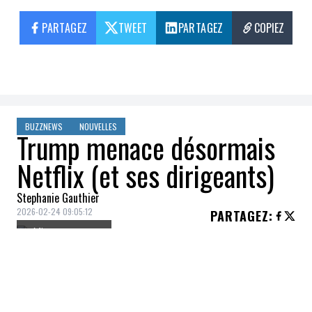
PARTAGEZ
TWEET
PARTAGEZ
COPIEZ
BUZZNEWS
NOUVELLES
Trump menace désormais
Netflix (et ses dirigeants)
Stephanie Gauthier
2026-02-24 09:05:12
PARTAGEZ
:
Crédit: Getty Images
Donald Trump a fortement intensifié son
affrontement avec Netflix cette semaine,
exigeant publiquement que la société