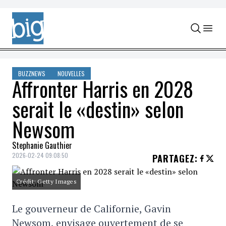
Skip to content
BUZZNEWS
NOUVELLES
Affronter Harris en 2028
serait le «destin» selon
Newsom
Stephanie Gauthier
2026-02-24 09:08:50
PARTAGEZ
:
Crédit: Getty Images
Le gouverneur de Californie, Gavin
Newsom, envisage ouvertement de se