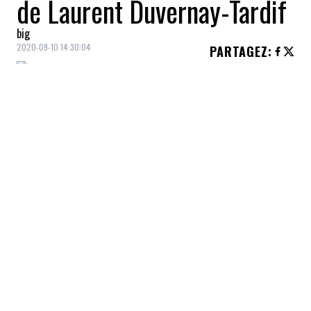
de Laurent Duvernay-Tardif
big
2020-09-10 14:30:04
PARTAGEZ
:
Laurent Duvernay-Tardif
ouvre la porte à
sa
vie personnelle et professionnelle
dans un nouveau
documentaire
.
Le joueur de football des
Chiefs de Kansas
City
et
médecin diplômé de l'université
McGill
est la vedette du documentaire
L'humain avant tout
.
Pour l'occasion, la caméra suit le garde de
la
NFL
, non pas sur le terrain de football,
mais dans un
CHSLD
de la
Rive-Sud de