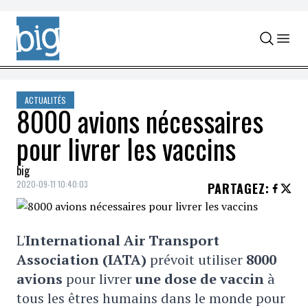
Skip to content
ACTUALITÉS
8000 avions nécessaires
pour livrer les vaccins
big
2020-09-11 10:40:03
PARTAGEZ
:
L'
International Air Transport
Association (IATA)
prévoit utiliser
8000
avions
pour livrer
une dose de vaccin
à
tous les êtres humains dans le monde pour