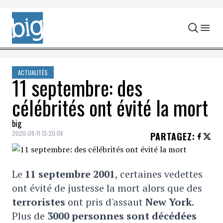
Skip to content
ACTUALITÉS
11 septembre: des
célébrités ont évité la mort
big
2020-09-11 13:20:06
PARTAGEZ
:
Le
11 septembre 2001
, certaines vedettes
ont évité de justesse la mort alors que des
terroristes
ont pris d'assaut
New York
.
Plus de
3000 personnes sont décédées