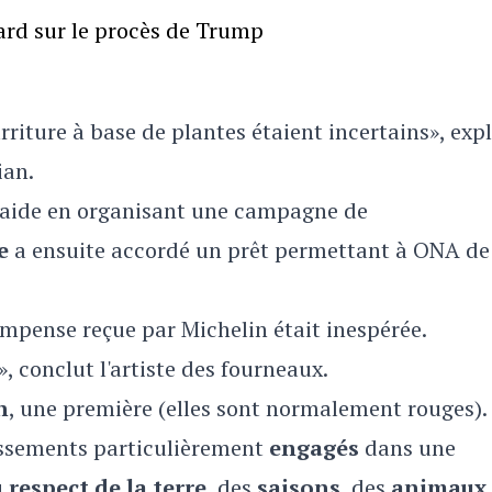
gard sur le procès de Trump
rriture à base de plantes étaient incertains», exp
ian.
 aide en organisant une campagne de
ue
a ensuite accordé un prêt permettant à ONA de
ompense reçue par Michelin était inespérée.
, conclut l'artiste des fourneaux.
n
, une première (elles sont normalement rouges).
lissements particulièrement
engagés
dans une
u
respect de la terre
, des
saisons
, des
animaux