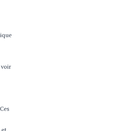
lique
 voir
 Ces
, et