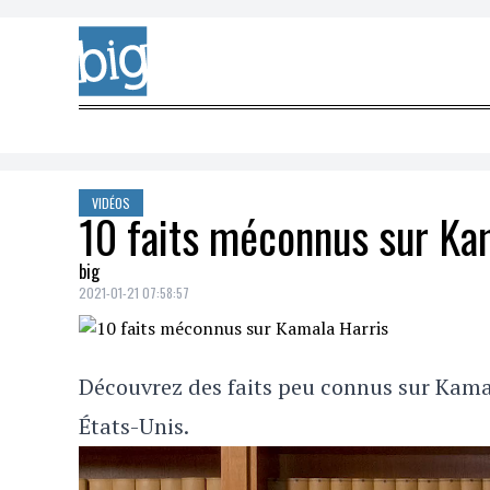
Skip to content
VIDÉOS
10 faits méconnus sur Ka
big
2021-01-21 07:58:57
Découvrez des faits peu connus sur Kama
États-Unis.