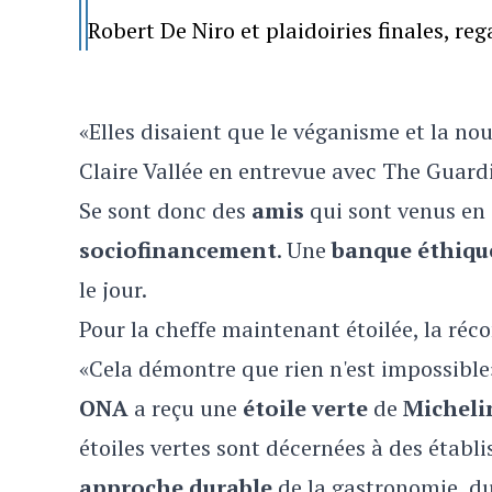
Robert De Niro et plaidoiries finales, re
«Elles disaient que le véganisme et la nou
Claire Vallée en entrevue avec The Guard
Se sont donc des
amis
qui sont venus en
sociofinancement
. Une
banque éthiq
le jour.
Pour la cheffe maintenant étoilée, la réc
«Cela démontre que rien n'est impossible»
ONA
a reçu une
étoile verte
de
Micheli
étoiles vertes sont décernées à des étab
approche durable
de la gastronomie, d