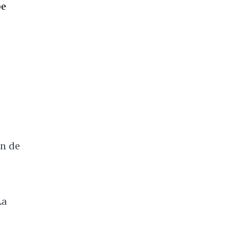
pe
n de
La