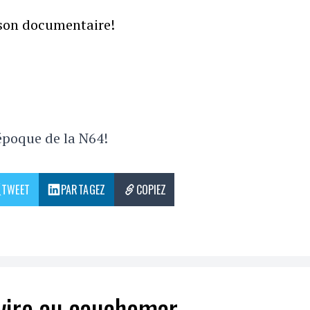
 son documentaire!
'époque de la N64!
TWEET
PARTAGEZ
COPIEZ
 vire au cauchemar