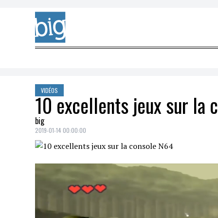
Skip to content
VIDÉOS
10 excellents jeux sur la
big
2019-01-14 00:00:00