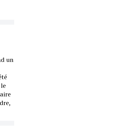
nd un
été
 le
aire
dre,