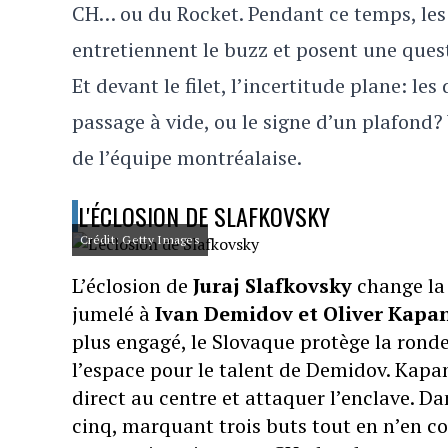
CH… ou du Rocket. Pendant ce temps, les
entretiennent le buzz et posent une quest
Et devant le filet, l’incertitude plane: le
passage à vide, ou le signe d’un plafond? 
de l’équipe montréalaise.
L'ÉCLOSION DE SLAFKOVSKY
Crédit: Getty Images
L’éclosion de
Juraj Slafkovsky
change la 
jumelé à
Ivan Demidov et Oliver Kapa
plus engagé, le Slovaque protège la ronde
l’espace pour le talent de Demidov. Kapan
direct au centre et attaquer l’enclave. Da
cinq, marquant trois buts tout en n’en c