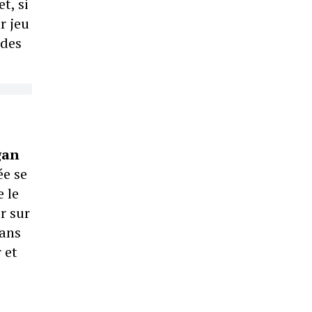
t, si
r jeu
 des
gan
ée se
 le
r sur
dans
 et