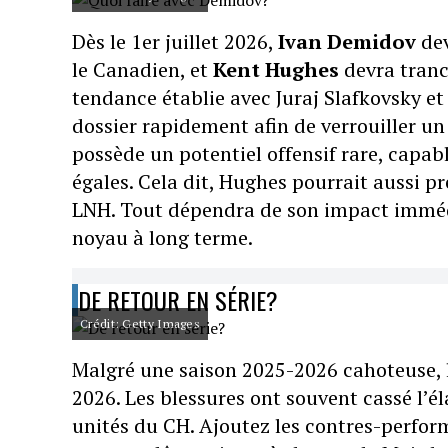
Dès le 1er juillet 2026,
Ivan Demidov
dev
le Canadien, et
Kent Hughes
devra tranc
tendance établie avec Juraj Slafkovsky et 
dossier rapidement afin de verrouiller un
possède un potentiel offensif rare, capabl
égales. Cela dit, Hughes pourrait aussi p
LNH. Tout dépendra de son impact immédia
noyau à long terme.
DE RETOUR EN SÉRIE?
Crédit: Getty Images
Malgré une saison 2025-2026 cahoteuse, l
2026. Les blessures ont souvent cassé l’él
unités du CH. Ajoutez les contres-perfo