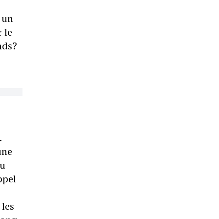
 un
 le
nds?
.
une
eu
ppel
 les