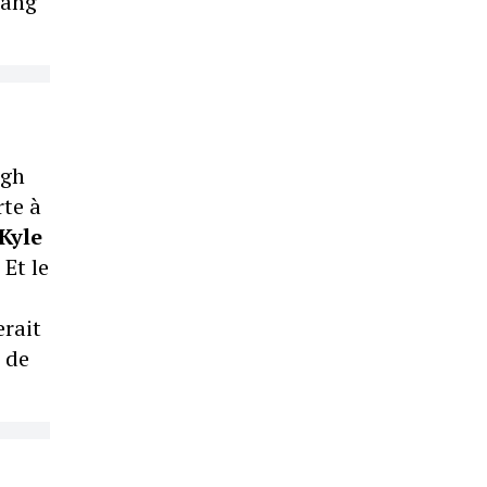
rang
rgh
rte à
Kyle
 Et le
rait
 de