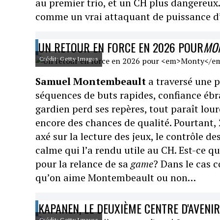
au premier trio, et un CH plus dangereux.
comme un vrai attaquant de puissance d’él
UN RETOUR EN FORCE EN 2026 POUR
MO
Crédit: Getty Images
Samuel Montembeault
a traversé une p
séquences de buts rapides, confiance ébr
gardien perd ses repères, tout paraît lou
encore des chances de qualité. Pourtant,
axé sur la lecture des jeux, le contrôle de
calme qui l’a rendu utile au CH. Est-ce q
pour la relance de sa
game
? Dans le cas c
qu’on aime Montembeault ou non…
KAPANEN, LE DEUXIÈME CENTRE D'AVENI
Crédit: Getty Images