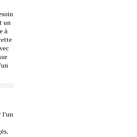
esoin
t un
e à
cette
avec
sur
u’un
 l’un
és.