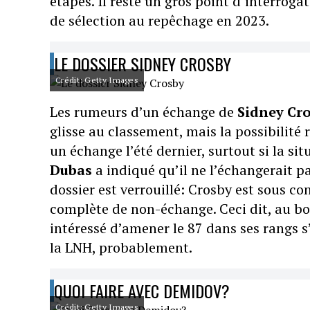
étapes. Il reste un gros point d’interrog
de sélection au repêchage en 2023.
LE DOSSIER SIDNEY CROSBY
Crédit: Getty Images
Les rumeurs d’un échange de
Sidney Cr
glisse au classement, mais la possibilité 
un échange l’été dernier, surtout si la si
Dubas
a indiqué qu’il ne l’échangerait pa
dossier est verrouillé: Crosby est sous co
complète de non-échange. Ceci dit, au bo
intéressé d’amener le 87 dans ses rangs s
la LNH, probablement.
QUOI FAIRE AVEC DEMIDOV?
Crédit: Getty Images