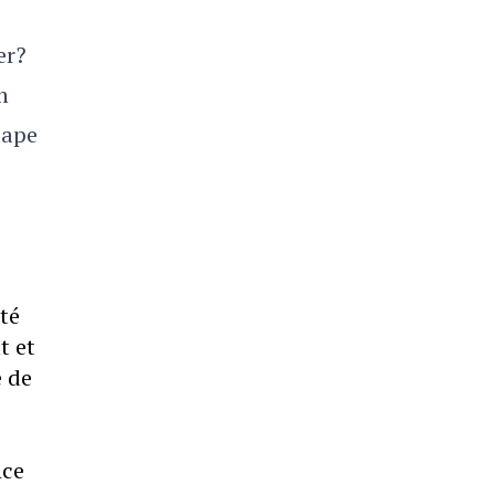
er?
n
tape
té
t et
e de
nce