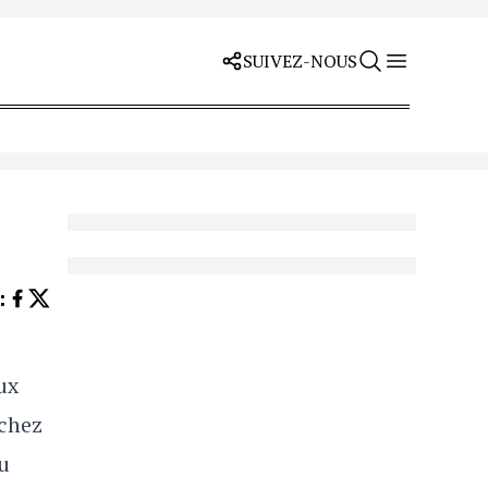
SUIVEZ-NOUS
Z
:
ux
 chez
u