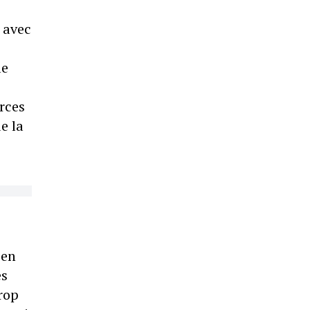
 avec
le
orces
e la
 en
es
rop