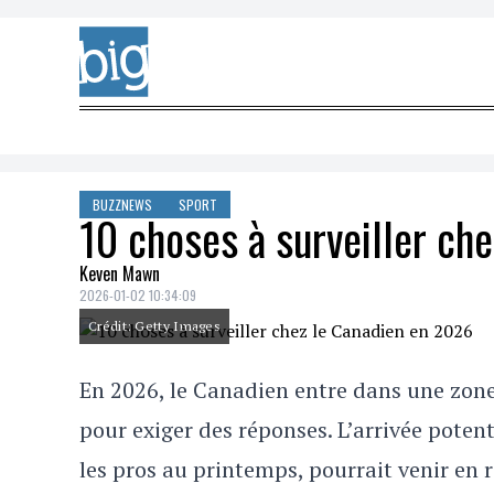
Skip to content
BUZZNEWS
SPORT
10 choses à surveiller ch
Keven Mawn
2026-01-02 10:34:09
Crédit: Getty Images
En 2026, le Canadien entre dans une zone
pour exiger des réponses. L’arrivée potent
les pros au printemps, pourrait venir en